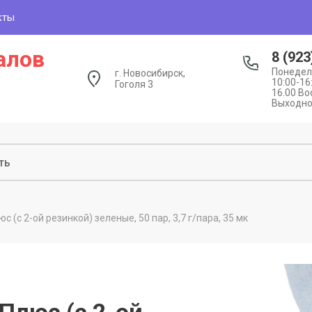
кты
алов
8 (923
Понедел
г. Новосибирск,
10:00-16
Гоголя 3
16.00 Во
Выходн
с (с 2-ой резинкой) зеленые, 50 пар, 3,7 г/пара, 35 мк