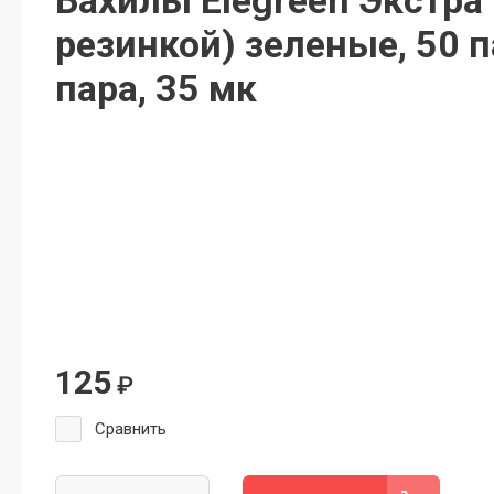
Бахилы Elegreen Экстра 
резинкой) зеленые, 50 па
пара, 35 мк
125
₽
Сравнить