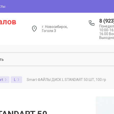
кты
алов
8 (923
Понедел
г. Новосибирск,
10:00-16
Гоголя 3
16.00 Во
Выходн
Smart ФАЙЛЫ ДИСК L STANDART 50 ШТ, 100 гр
rt
L