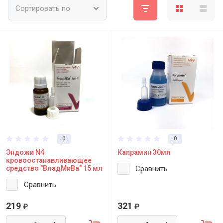
Сортировать по
0
0
Эндожи N4
Капрамин 30мл
кровоостанавливающее
средство "ВладМиВа" 15 мл
Сравнить
Сравнить
219
321
₽
₽