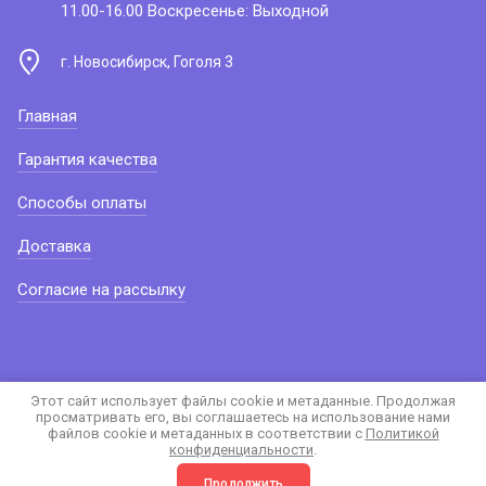
11.00-16.00 Воскресенье: Выходной
г. Новосибирск, Гоголя 3
Главная
Гарантия качества
Способы оплаты
Доставка
Согласие на рассылку
Этот сайт использует файлы cookie и метаданные. Продолжая
просматривать его, вы соглашаетесь на использование нами
файлов cookie и метаданных в соответствии с
Политикой
конфиденциальности
.
сделать сайт
в megagroup.ru
Продолжить